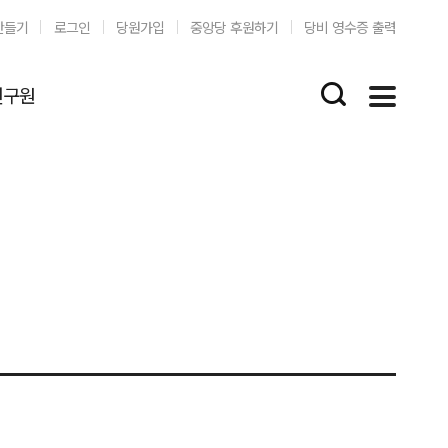
만들기
로그인
당원가입
중앙당 후원하기
당비 영수증 출력
연구원