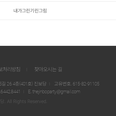
내가그린기린그림
보처리방침
찾아오시는 길
 26 4층(401호) 진보당
고유번호. 615-82-91105
2.6442.8441
E. thejinboparty@gmail.com
. All Rights Reserved.