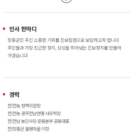
인사 한마디
장흥군민 주신 소중한 기회를 진보집권으로 보답하고자 합니다
주민들과 가장 친근한 정치, 상상을 뛰어넘는 진보정치를 만들어
가겠습니다
경력
전)전농 정책위원장
전)전농 광주전남연맹 사무처장
전)전남 농민수당 운동본부 공동대표
전)장흥군 월평마을 이장