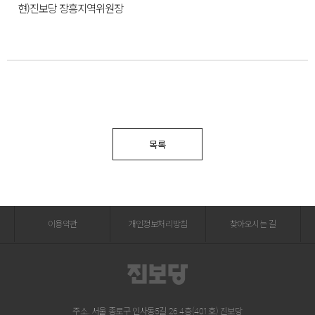
현)진보당 장흥지역위원장
목록
이용약관
개인정보처리방침
찾아오시는 길
주소. 서울 종로구 인사동5길 26 4층(401호) 진보당