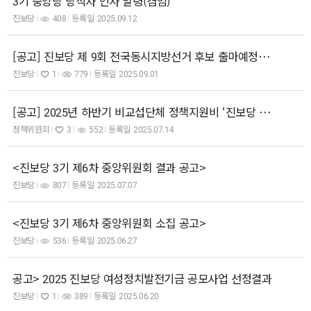
3기 중앙당 당직자 인사 발령(겸임)
진보당
408
등록일
2025.09.12
[공고] 진보당 제 9회 전국동시지방선거 후보 출마예정자 2차 자격심사 공고
진보당
1
779
등록일
2025.09.01
[공고] 2025년 하반기 비교섭단체 정책지원비 ‘진보당 연구용역과제’ 공모
정책위원회
3
552
등록일
2025.07.14
<진보당 3기 제6차 중앙위원회 결과 공고>
진보당
807
등록일
2025.07.07
<진보당 3기 제6차 중앙위원회 소집 공고>
진보당
536
등록일
2025.06.27
공고> 2025 진보당 여성정치발전기금 공모사업 선정결과
진보당
1
389
등록일
2025.06.20