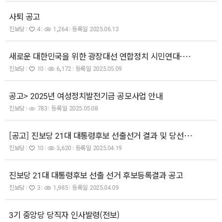
사퇴 공고
진보당
4
1,264
등록일
2025.06.13
새로운 대한민국을 위한 광장대선 연합정치 시민연대-제정당 연석회의 공동선언문
진보당
10
6,172
등록일
2025.05.09
공고> 2025년 여성정치발전기금 공모사업 안내
진보당
783
등록일
2025.05.08
[공고] 진보당 21대 대통령후보 선출선거 결과 및 당선자공고
진보당
10
3,620
등록일
2025.04.19
진보당 21대 대통령후보 선출 선거 후보등록결과 공고
진보당
3
1,985
등록일
2025.04.09
3기 중앙당 당직자 인사발령(전보)