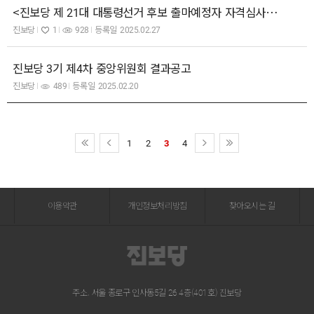
<진보당 제 21대 대통령선거 후보 출마예정자 자격심사 공고>
진보당
1
928
등록일
2025.02.27
진보당 3기 제4차 중앙위원회 결과공고
진보당
489
등록일
2025.02.20
1
2
3
4
이용약관
개인정보처리방침
찾아오시는 길
주소. 서울 종로구 인사동5길 26 4층(401호) 진보당