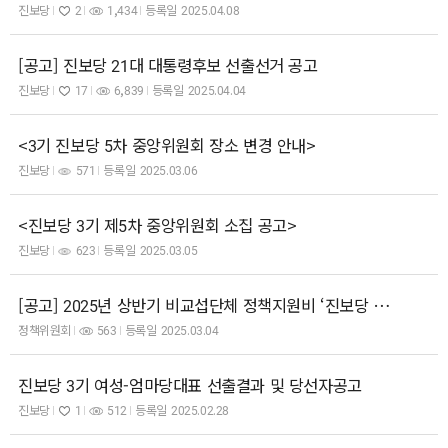
진보당
2
1,434
등록일
2025.04.08
[공고] 진보당 21대 대통령후보 선출선거 공고
진보당
17
6,839
등록일
2025.04.04
<3기 진보당 5차 중앙위원회 장소 변경 안내>
진보당
571
등록일
2025.03.06
<진보당 3기 제5차 중앙위원회 소집 공고>
진보당
623
등록일
2025.03.05
[공고] 2025년 상반기 비교섭단체 정책지원비 ‘진보당 연구용역과제’ 공모
정책위원회
563
등록일
2025.03.04
진보당 3기 여성-엄마당대표 선출결과 및 당선자공고
진보당
1
512
등록일
2025.02.28