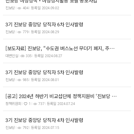
진보당 여성정책‧여성정치활동 모델 공모사업
진보당
404
등록일
2024.09.02
3기 진보당 중앙당 당직자 6차 인사발령
진보당
779
등록일
2024.08.29
[보도자료] 진보당, “수도권 버스노선 무더기 폐지, 주민 피해 심각해” - 피해자 증언대회·토론회 개최, “버스..
대변인실
335
등록일
2024.08.27
3기 진보당 중앙당 당직자 5차 인사발령
진보당
985
등록일
2024.08.01
[공고] 2024년 하반기 비교섭단체 정책지원비 ‘진보당 연구용역과제’ 공모
정책위원회
1
737
등록일
2024.07.24
3기 진보당 중앙당 당직자 4차 인사발령
진보당
792
등록일
2024.07.15