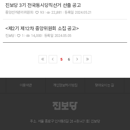
진보당 3기 전국동시당직선거 선출 공고
중앙선거관리위원회
93
22,881
등록일
2024.05.21
<제2기 제12차 중앙위원회 소집 공고>
진보당
1
14,000
등록일
2024.05.05
5
6
이용약관
개인정보처리방침
찾아오시는 길
주소. 서울 종로구 인사동5길 26 4층(401호) 진보당