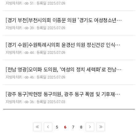
지방자치위
51
등록일
2025.07.09
[경기 부천]부천시의회 이종문 의원 '경기도 여성청소년 생리용품 보편지원'사업정책의 개선을 촉구
지방자치위
39
등록일
2025.07.09
[경기 수원]수원특례시의회 윤경선 의원 정신건강 인식개선 행사 참석…회복과 연대 강조
지방자치위
44
등록일
2025.07.09
[전남 영광]오미화 도의원, ‘여성의 정치 세력화’로 전남 민주주의와 성평등 실현해야
지방자치위
46
등록일
2025.07.09
[광주 동구]박현정 동구의원, 광주 동구 폭염 및 기후재난 대응 정책토론회 개최
지방자치위
36
등록일
2025.07.03
5
6
7
8