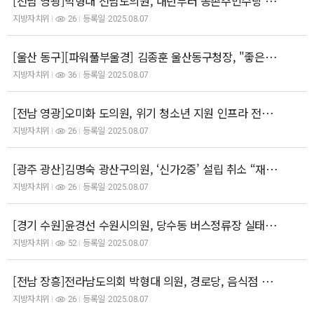
[전남 영광]박형대 전남도의원, 내년부터 농촌주민수당 전면 시행되도록 전남의 적극적 노력 강조
지방자치위
26
등록일
2025.08.07
[울산 동구][파워풀부울경] 김종훈 울산동구청장, "좋은 놀자리로 도시 경쟁력 강화"
지방자치위
36
등록일
2025.08.07
[전남 영광]오미화 도의원, 위기 청소년 지원 인프라 전면 재정비 촉구
지방자치위
26
등록일
2025.08.07
[광주 광산]김명숙 광산구의원, ‘신가2중’ 설립 취소 “재검토해야”
지방자치위
26
등록일
2025.08.07
[경기 수원]윤경선 수원시의원, 당수동 버스정류장 실태 점검
지방자치위
52
등록일
2025.08.07
[전남 장흥]전라남도의회 박형대 의원, 경로당, 음식점 등 다중이용시설 에어컨 청소, 전남도 차원 대책 필요
지방자치위
26
등록일
2025.08.07