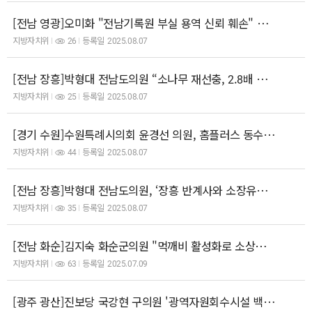
[전남 영광]오미화 "전남기록원 부실 용역 신뢰 훼손" 비판
지방자치위
26
등록일
2025.08.07
[전남 장흥]박형대 전남도의원 “소나무 재선충, 2.8배 급증…특단의 방제대책 시급”
지방자치위
25
등록일
2025.08.07
[경기 수원]수원특례시의회 윤경선 의원, 홈플러스 동수원점 폐점 철회 촉구 시위 현장 참석
지방자치위
44
등록일
2025.08.07
[전남 장흥]박형대 전남도의원, ‘장흥 반계사와 소장유물’ 문화유산 지정서 전달식 참석
지방자치위
35
등록일
2025.08.07
[전남 화순]김지숙 화순군의원 "먹깨비 활성화로 소상공인 살리자"
지방자치위
63
등록일
2025.07.09
[광주 광산]진보당 국강현 구의원 '광역자원회수시설 백지화 촉구 기자회견' 개최