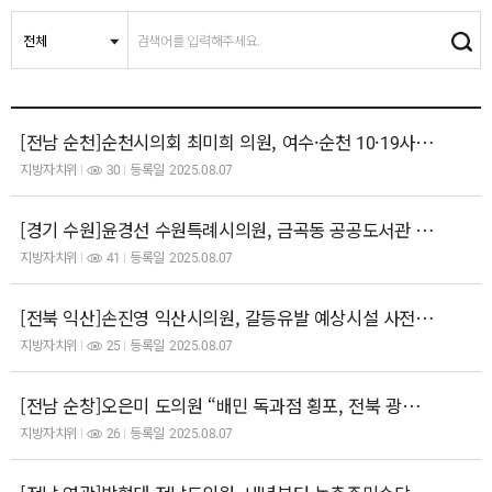
[전남 순천]순천시의회 최미희 의원, 여수·순천 10·19사건 진상규명 및 희생자 명예회복위원회의 공정성과 역사..
지방자치위
30
등록일
2025.08.07
[경기 수원]윤경선 수원특례시의원, 금곡동 공공도서관 건립 설명회 참석...“주민의 목소리로 완성될 도서관”
지방자치위
41
등록일
2025.08.07
[전북 익산]손진영 익산시의원, 갈등유발 예상시설 사전고지 통한 부작용 줄여야
지방자치위
25
등록일
2025.08.07
[전남 순창]오은미 도의원 “배민 독과점 횡포, 전북 광역 공공 배달앱 도입해야”
지방자치위
26
등록일
2025.08.07