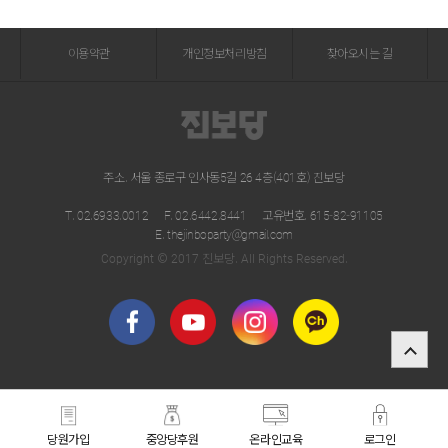
이용약관
개인정보처리방침
찾아오시는 길
주소. 서울 종로구 인사동5길 26 4층(401호) 진보당
T. 02.6933.0012
F. 02.6442.8441
고유번호. 615-82-91105
E. thejinboparty@gmail.com
Copyright © 2017 진보당. All Rights Reserved.
당원가입
중앙당후원
온라인교육
로그인