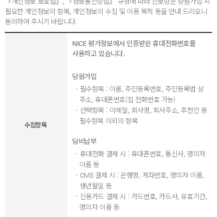
『개인정보 보호법』, 『정보통신망법』 규정에 따라 진보당은 당원가입 시
예산결산특별위원회·윤리특별위원회 위원장의 행정보조요원, 국회의원의
필요한 개인정보의 항목, 개인정보의 수집 및 이용 목적 등을 안내 드리오니
보좌관·비서관·비서, 국회 교섭단체 대표의원의 행정비서관, 국회
동의하여 주시기 바랍니다.
교섭단체의 정책연구위원·행정보조요원과 「고등교육법」 제14조
(교직원의 구분)제1항·제2항에 따른 교원은 제외한다.
NICE 평가정보에서 인증받은 휴대전화번호를
2. 「고등교육법」 제14조제1항·제2항에 따른 교원을 제외한 사립학교의
사용하고 있습니다.
교원
3. 법령의 규정에 의하여 공무원의 신분을 가진 자
당원가입
- 필수항목 : 이름, 주민등록번호, 주민등록법 상
② 대한민국 국민이 아닌 자는 당원이 될 수 없다.
주소, 휴대폰번호(집 전화번호 가능)
- 선택항목 : 이메일, 회사명, 회사주소, 추천인 등
필수항목 이외의 항목
수집항목
당비납부
- 휴대전화 결제 시 : 휴대폰번호, 통신사, 명의자
이름 등
- CMS 결제 시 : 은행명, 계좌번호, 명의자 이름,
생년월일 등
- 신용카드 결제 시 : 카드번호, 카드사, 유효기간,
명의자 이름 등