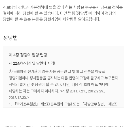
진보당의 강령과 기본정책에 뜻을 같이 하는 사람은 누구든지 당규로 정하는
절차에 따라 당원이 될 수 있습니다. 다만 법령(정당법)에 의하여 정당의
당원이 될 수 없는 분들은 당원가입이 제한됨을 알려드립니다.
정당법
제 4장 정당의 입당·탈당
제 22조(발기인 및 당원의 자격)
① 국회의원 선거권이 있는 자는 공무원 그 밖에 그 신분을 이유로
정당가입이나 정치활동을 금지하는 다른 법령의 규정에 불구하고 누구든지
정당의 발기인 및 당원이 될 수 있다. 다만, 다음 각 호의 어느 하나에
해당하는 자는 그러하지 아니하다. <개정 2011.7.21., 2012.2.29.,
2013.12.30.>
1. 「국가공무원법」 제2조(공무원의 구분) 또는 「지방공무원법」 제2조
(공무원의 구분)에 규정된 공무원. 다만, 대통령, 국무총리, 국무위원,
국회의원, 지방의회의원, 선거에 의하여 취임하는 지방자치 단체의 장,
국회 부의장의 수석비서관·비서관·비서·행정보조요원, 국회 상임위원회·