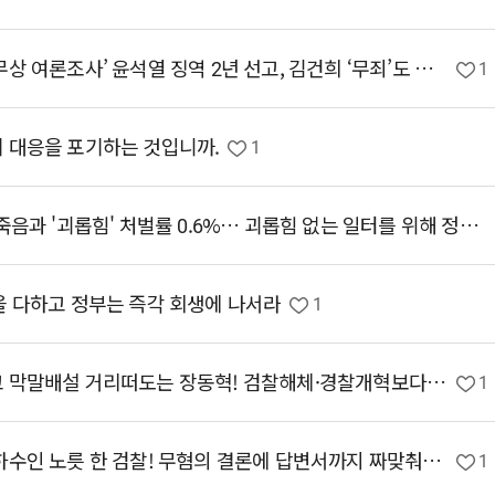
[손솔 수석대변인 서면브리핑] ‘명태균 무상 여론조사’ 윤석열 징역 2년 선고, 김건희 ‘무죄’도 바로 잡혀야.
1
기 대응을 포기하는 것입니까.
1
[이미선 대변인 브리핑] 27세 간호사의 죽음과 '괴롭힘' 처벌률 0.6%… 괴롭힘 없는 일터를 위해 정부가 적극 나서라!
을 다하고 정부는 즉각 회생에 나서라
1
[홍성규 대변인 브리핑] 국회 내팽개치고 막말배설 거리떠도는 장동혁! 검찰해체·경찰개혁보다 더욱 시급한 건 내란본당 국민의힘 해체!
1
[홍성규 대변인 브리핑] 철저히 김건희 하수인 노릇 한 검찰! 무혐의 결론에 답변서까지 짜맞춰! 단호히 심판하여 뿌리 뽑아내야!
1