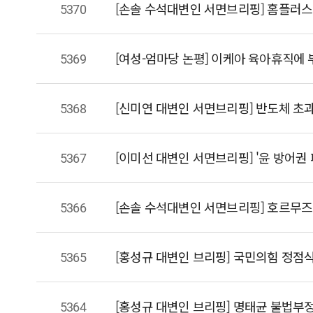
5370
[손솔 수석대변인 서면브리핑] 홈플러스 파산
5369
5368
[신미연 대변인 서면브리핑] 반도체 초과
5367
5366
5365
5364