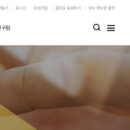
만들기
로그인
당원가입
중앙당 후원하기
당비 영수증 출력
연구원