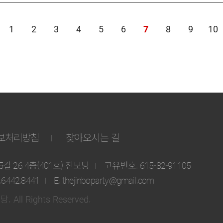
1
2
3
4
5
6
7
8
9
10
보처리방침
찾아오시는 길
 26 4층(401호) 진보당
고유번호. 615-82-91105
2.6442.8441
E. thejinboparty@gmail.com
. All Rights Reserved.