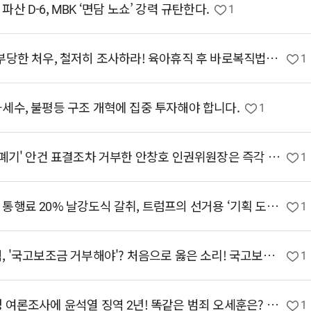
 D-6, MBK ‘면담 노쇼’ 강력 규탄한다.
1
[여성-엄마당 논평] 이케아 육아휴직에 부당한 처우, 철저히 조사하라! 육아휴직 후 바로복직법 시행하라!
1
세수, 불평등 구조 개혁에 집중 투자해야 합니다.
1
[이미선 대변인 서면브리핑] '윤 방어권 폐기' 안건 표결조차 거부한 안창호 인권위원장은 즉각 사퇴하라!
1
[손솔 수석대변인 서면브리핑] 호르무즈 통행료 20% 날강도식 갈취, 트럼프의 선거용 ‘기획 도발’ 강력 규탄한다.
1
[홍성규 대변인 브리핑] 국민의힘 정점식, '국고보조금 거부해야'? 처음으로 옳은 소리! 국고보조금 개혁논의 시급하다!
1
[홍성규 대변인 브리핑] 명태균 불법부정 여론조사에 윤석열 징역 2년! 똑같은 범죄 오세훈은? 긴밀한 결탁 의혹 이준석은?
1