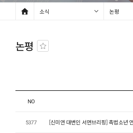
소식
논평
논평
NO
5377
[신미연 대변인 서면브리핑] 촉법소년 연