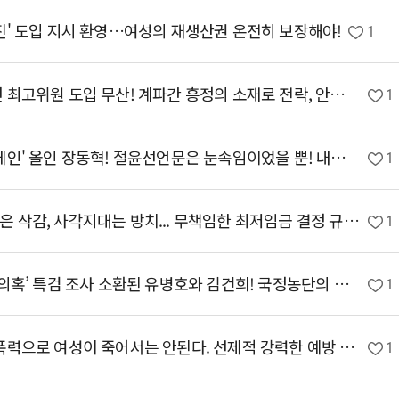
프진' 도입 지시 환영…여성의 재생산권 온전히 보장해야!
1
[홍성규 대변인 브리핑] 집권여당의 청년 최고위원 도입 무산! 계파간 흥정의 소재로 전락, 안타깝고 개탄스럽다!
1
[홍성규 대변인 브리핑] '부정선거·윤어게인' 올인 장동혁! 절윤선언문은 눈속임이었을 뿐! 내란본당 국민의힘 즉각 해체!
1
[손솔 수석대변인 서면브리핑] 실질임금은 삭감, 사각지대는 방치... 무책임한 최저임금 결정 규탄한다.
1
[이미선 대변인 서면브리핑] ‘관저 이전 의혹’ 특검 조사 소환된 유병호와 김건희! 국정농단의 단죄 피할 수 없다
1
[여성엄마당 논평] 더 이상 스토킹·교제폭력으로 여성이 죽어서는 안된다. 선제적 강력한 예방 대책을 마련하라!
1