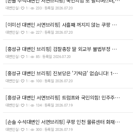
[손솔 수석대변인 서면브리핑] 국민의힘 또 필리버스터, ‘제발 이쯤에서 덮자’는 절규인가.
대변인실
1
233
등록일
2026.07.20
​[이미선 대변인 서면브리핑] 사흘째 꺼지지 않는 쿠팡 물류센터 화재, 쿠팡은 노동자 안전보다 로켓배송이 먼저인가
대변인실
1
227
등록일
2026.07.20
[홍성규 대변인 브리핑] 검찰총장 딸 외교부 불법부정 채용이 담당직원 3명만의 범죄였다? 도대체 누가 믿겠나!
대변인실
1
85
등록일
2026.07.20
[홍성규 대변인 브리핑] 진보당은 '기탁금' 없습니다! 1억원 있어야 가능한 정치구조! 이참에 확 바꿉시다!
대변인실
1
100
등록일
2026.07.20
[홍성규 대변인 서면브리핑] 트럼프와 국민의힘! 민주주의 갉아먹고 파괴하는 부정선거 음모론! 단호히 대처해야!
대변인실
1
134
등록일
2026.07.19
[손솔 수석대변인 서면브리핑] 쿠팡 인천 물류센터 화재, 신속한 진화와 소방대원의 안전을 기원합니다.
대변인실
1
300
등록일
2026.07.19