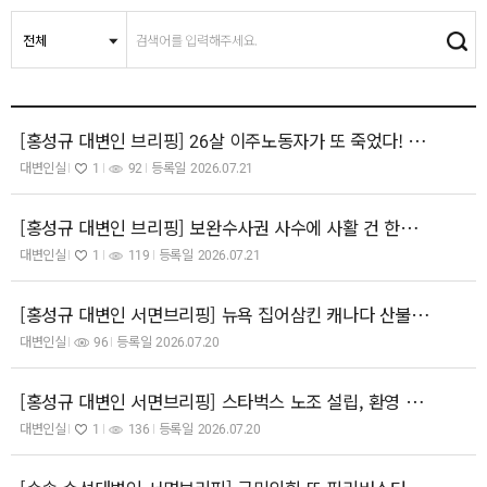
[홍성규 대변인 브리핑] 26살 이주노동자가 또 죽었다! 그럼에도 대법원은 잇따라 중대재해 무죄 선고! 살인을 부추기고 있나!
대변인실
1
92
등록일
2026.07.21
[홍성규 대변인 브리핑] 보완수사권 사수에 사활 건 한동훈! 정치검찰집단 범죄은폐 시도! 자격도, 명분도 없다!
대변인실
1
119
등록일
2026.07.21
[홍성규 대변인 서면브리핑] 뉴욕 집어삼킨 캐나다 산불 연기! 남의 나라 일 아니다! '대체불가 대한민국' 이전에 '대체불가 지구'부터!
대변인실
96
등록일
2026.07.20
[홍성규 대변인 서면브리핑] 스타벅스 노조 설립, 환영 및 적극 지지! 처우개선 등 넘어 노조는 사회적 상식을 지키는 파수꾼!
대변인실
1
136
등록일
2026.07.20