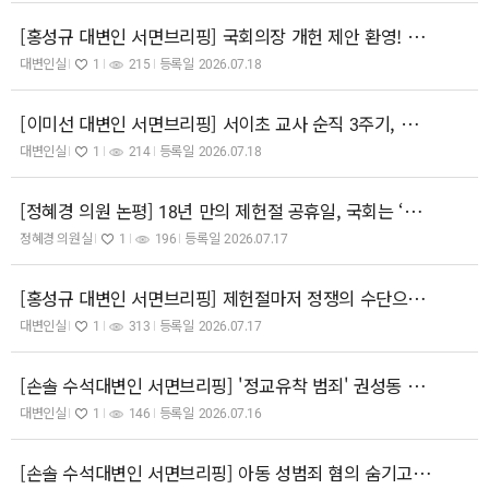
[홍성규 대변인 서면브리핑] 국회의장 개헌 제안 환영! 국민의힘, 어줍잖은 말장난 그만두고 즉각 적극 동참해야!
대변인실
1
215
등록일
2026.07.18
[이미선 대변인 서면브리핑] 서이초 교사 순직 3주기, 진정한 '참교육'이 가능한 교육공동체를 만들어야 합니다.
대변인실
1
214
등록일
2026.07.18
[정혜경 의원 논평] 18년 만의 제헌절 공휴일, 국회는 ‘기후헌법’의 책임을 다하라
정혜경 의원실
1
196
등록일
2026.07.17
[홍성규 대변인 서면브리핑] 제헌절마저 정쟁의 수단으로 삼으며 올공으로 내뺀 장동혁! 헌법정신 짓밟았던 내란본당의 대표답다!
대변인실
1
313
등록일
2026.07.17
[손솔 수석대변인 서면브리핑] '정교유착 범죄' 권성동 의원직 상실, 사필귀정입니다.
대변인실
1
146
등록일
2026.07.16
[손솔 수석대변인 서면브리핑] 아동 성범죄 혐의 숨기고 당선된 국힘 청주시의원, 즉각 사퇴하고 사법당국은 엄벌하라.