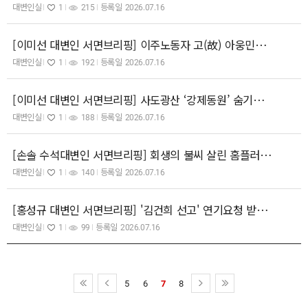
대변인실
1
215
등록일
2026.07.16
[이미선 대변인 서면브리핑] 이주노동자 고(故) 아웅민우 님의 명복을 빕니다. SK에코플랜트는 사죄하고 책임져라!
대변인실
1
192
등록일
2026.07.16
[이미선 대변인 서면브리핑] 사도광산 ‘강제동원’ 숨기는 일본, 어물쩍한 묵인 절대 안된다.
대변인실
1
188
등록일
2026.07.16
[손솔 수석대변인 서면브리핑] 회생의 불씨 살린 홈플러스, 진짜 회생은 노동자가 일터로 돌아가는 것이다.
대변인실
1
140
등록일
2026.07.16
[홍성규 대변인 서면브리핑] '김건희 선고' 연기요청 받아들인 대법원! 오는 24일, 지극히 당연하고 상식적인 판결 의심치 않는다!
대변인실
1
99
등록일
2026.07.16
5
6
7
8