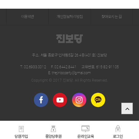
이용약관
개인정보처리방침
찾아오시는 길
주소. 서울 종로구 인사동5길 26 4층(401호) 진보당
T. 02.6933.0012
F. 02.6442.8441
고유번호. 615-82-91105
E. thejinboparty@gmail.com
Copyright © 2017 진보당. All Rights Reserved.
당원가입
중앙당후원
온라인교육
로그인