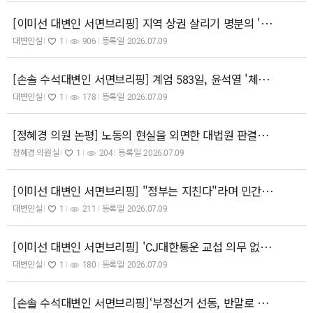
[이미선 대변인 서면브리핑] 지역 상권 살리기 명분의 '지역화폐 노동자 임금 지급'은 잘못된 해법, 해당 법안 즉각 철회하라
대변인실
1
906
등록일
2026.07.09
[손솔 수석대변인 서면브리핑] 계엄 583일, 윤석열 '체포방해' 징역 7년 확정! 이제 공범들 차례다
대변인실
1
178
등록일
2026.07.09
[정혜경 의원 논평] 노동의 현실을 외면한 대법원 판결을 유감스럽게 생각한다.
정혜경 의원실
1
204
등록일
2026.07.09
[이미선 대변인 서면브리핑] "정부는 지친다"라며 민간에 책임 떠넘기는 저출산위 부위원장, 인구정책 컨트롤타워 수장 자격 있는가
대변인실
1
211
등록일
2026.07.09
[이미선 대변인 서면브리핑] 'CJ대한통운 교섭 의무 없다'는 대법원의 시대착오적 판결 규탄한다! 원청교섭 시대는 되돌릴 수 없다.
대변인실
1
180
등록일
2026.07.09
[손솔 수석대변인 서면브리핑]‘부정선거 선동, 반말로 대통령 도발’, 장동혁 대표는 자중하십시오.