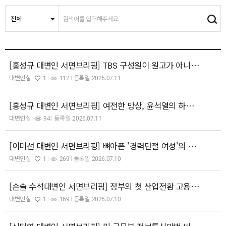
[홍성규 대변인 서면브리핑] TBS 구성원이 원고가 아니라는 법원의 판결을 규탄한다! 36년 공영방송 회복이 바로 내란청산!
대변인실
1
112
등록일
2026.07.11
[홍성규 대변인 서면브리핑] 여전한 망상, 윤석열의 하이브리드전! 대한민국과 끝까지 싸워보겠다는 자들! 그 추종세력까지 엄히 단죄해야!
대변인실
94
등록일
2026.07.11
​[이미선 대변인 서면브리핑] 뼈아픈 '경력단절 여성'의 현실… 강력한 조치로 지속 가능한 '일·생활 균형' 사회 만들어야
대변인실
1
269
등록일
2026.07.10
[손솔 수석대변인 서면브리핑] 정부의 첫 산업전환 고용안정 기본계획, '노동중심' 전환의 이정표 돼야
대변인실
1
169
등록일
2026.07.10