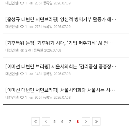
대변인실
1
205
등록일
2026.07.09
[홍성규 대변인 서면브리핑] 양심적 병역거부 활동가 해직하란 병무청! 노골적인 협박까지! 즉각 철회, 공식 사과하라!
대변인실
1
273
등록일
2026.07.09
[기후특위 논평] 기후위기 시대, ‘기업 퍼주기식’ AI 전력·용수 공급 대책은 안 된다.
대변인실
279
등록일
2026.07.08
[이미선 대변인 브리핑] 서울시의회는 '권리중심 중증장애인 공공일자리'를 제도화하고, 400명 해고자를 원직 복직하라!
대변인실
1
148
등록일
2026.07.08
​[이미선 대변인 서면브리핑] 서울시의회와 서울시는 시민의 공론장, TBS 정상화하라!
대변인실
1
905
등록일
2026.07.08
5
6
7
8