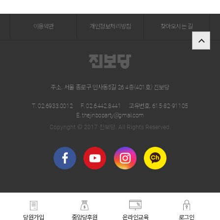
이용약관
개인정보처리방침
찾아오시는 길
주소. 서울 종로구 인사동5길 26 4층(401호) 진보당
T. 02.6933.0012
F. 02.6442.8441
고유번호. 615-82-91105
E. thejinboparty@gmail.com
Copyright © 2017 진보당. All Rights Reserved.
당원가입
중앙당후원
온라인교육
로그인