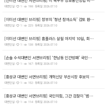
​[신미연 대변인 서면브리핑] 미 국무부 정보통신망법 비난 성명, 결국 미국 기업 이익 지키기입니다.
대변인실
1
198
등록일
2026.07.10
[이미선 대변인 브리핑] 정부의 '청년 참여소득' 검토 환영… '쉬었음' 청년의 희망의 사다리 되길
대변인실
1
225
등록일
2026.07.10
[이미선 대변인 브리핑] 홈플러스 살릴 마지막 10일, 회생 자금 2,000억 원 즉각 조달하라!
대변인실
1
138
등록일
2026.07.10
[손솔 수석대변인 서면브리핑] ‘한남동 인간방패’ 국민의힘 45명 의원, 즉각 사죄하고 법의 심판을 받으라.
대변인실
1
167
등록일
2026.07.10
[홍성규 대변인 서면브리핑] 개혁신당 부산시장 후보의 구속! 참담범죄 시인하고도 완주했다니! 이준석, 정말 몰랐나?
대변인실
1
152
등록일
2026.07.10
[홍성규 대변인 서면브리핑] 국민의힘, 그간 검찰이 '범죄자 편에 섰을' 땐 왜 가만 있었나! 제대로 된 검경개혁의 시간이어야!
대변인실
1
114
등록일
2026.07.10