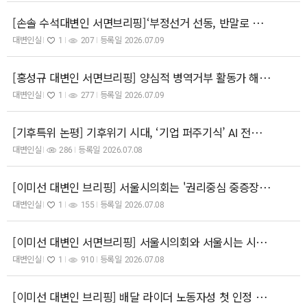
[손솔 수석대변인 서면브리핑]‘부정선거 선동, 반말로 대통령 도발’, 장동혁 대표는 자중하십시오.
대변인실
1
207
등록일
2026.07.09
[홍성규 대변인 서면브리핑] 양심적 병역거부 활동가 해직하란 병무청! 노골적인 협박까지! 즉각 철회, 공식 사과하라!
대변인실
1
277
등록일
2026.07.09
[기후특위 논평] 기후위기 시대, ‘기업 퍼주기식’ AI 전력·용수 공급 대책은 안 된다.
대변인실
286
등록일
2026.07.08
[이미선 대변인 브리핑] 서울시의회는 '권리중심 중증장애인 공공일자리'를 제도화하고, 400명 해고자를 원직 복직하라!
대변인실
1
155
등록일
2026.07.08
​[이미선 대변인 서면브리핑] 서울시의회와 서울시는 시민의 공론장, TBS 정상화하라!
대변인실
1
910
등록일
2026.07.08
[이미선 대변인 브리핑] 배달 라이더 노동자성 첫 인정 환영! 판결대로 온전한 노동권 보장하라!