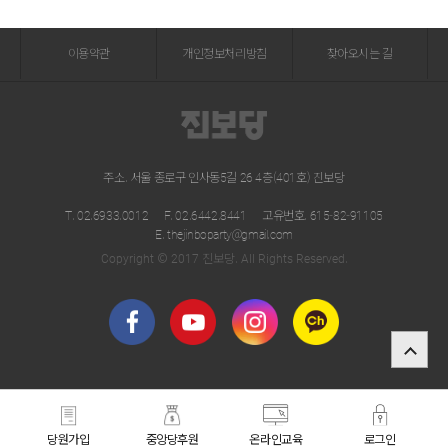
이용약관
개인정보처리방침
찾아오시는 길
주소. 서울 종로구 인사동5길 26 4층(401호) 진보당
T. 02.6933.0012
F. 02.6442.8441
고유번호. 615-82-91105
E. thejinboparty@gmail.com
Copyright © 2017 진보당. All Rights Reserved.
당원가입
중앙당후원
온라인교육
로그인