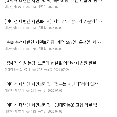
[홍성규 대변인 서면브리핑] 국민의힘, 그간 검찰이 '범죄자 편에 섰을' 땐 왜 가만 있었나! 제대로 된 검경개혁의 시간이어야!
대변인실
1
114
등록일
2026.07.10
[이미선 대변인 서면브리핑] 지역 상권 살리기 명분의 '지역화폐 노동자 임금 지급'은 잘못된 해법, 해당 법안 즉각 철회하라
대변인실
1
913
등록일
2026.07.09
[손솔 수석대변인 서면브리핑] 계엄 583일, 윤석열 '체포방해' 징역 7년 확정! 이제 공범들 차례다
대변인실
1
178
등록일
2026.07.09
[정혜경 의원 논평] 노동의 현실을 외면한 대법원 판결을 유감스럽게 생각한다.
정혜경 의원실
1
208
등록일
2026.07.09
[이미선 대변인 서면브리핑] "정부는 지친다"라며 민간에 책임 떠넘기는 저출산위 부위원장, 인구정책 컨트롤타워 수장 자격 있는가
대변인실
1
211
등록일
2026.07.09
[이미선 대변인 서면브리핑] 'CJ대한통운 교섭 의무 없다'는 대법원의 시대착오적 판결 규탄한다! 원청교섭 시대는 되돌릴 수 없다.
대변인실
1
183
등록일
2026.07.09