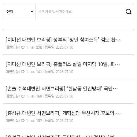
[이미선 대변인 브리핑] 정부의 '청년 참여소득' 검토 환영… '쉬었음' 청년의 희망의 사다리 되길
대변인실
1
230
등록일
2026.07.10
[이미선 대변인 브리핑] 홈플러스 살릴 마지막 10일, 회생 자금 2,000억 원 즉각 조달하라!
대변인실
1
141
등록일
2026.07.10
[손솔 수석대변인 서면브리핑] ‘한남동 인간방패’ 국민의힘 45명 의원, 즉각 사죄하고 법의 심판을 받으라.
대변인실
1
169
등록일
2026.07.10
[홍성규 대변인 서면브리핑] 개혁신당 부산시장 후보의 구속! 참담범죄 시인하고도 완주했다니! 이준석, 정말 몰랐나?
대변인실
1
157
등록일
2026.07.10