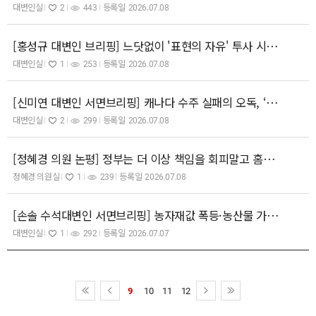
대변인실
2
443
등록일
2026.07.08
[홍성규 대변인 브리핑] 느닷없이 '표현의 자유' 투사 시늉 국민의힘! '혐오의 자유' 아니라면 '국가보안법 폐지'에 동참부터!
대변인실
1
253
등록일
2026.07.08
[신미연 대변인 서면브리핑] 캐나다 수주 실패의 오독, ‘나토 방산 파트너십 2.0’은 위험하다
대변인실
2
299
등록일
2026.07.08
[정혜경 의원 논평] 정부는 더 이상 책임을 회피말고 홈플러스 살리기에 적극 나서야 합니다.
정혜경 의원실
1
239
등록일
2026.07.08
[손솔 수석대변인 서면브리핑] 농자재값 폭등·농산물 가격 폭락, 정부는 ‘공정가격제’ 도입하고 농민 생존권을 보장하라.
대변인실
1
292
등록일
2026.07.07
9
10
11
12